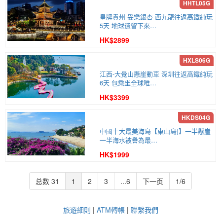
皇牌貴州 妥樂銀杏 西九龍往返高鐵純玩
5天 地球遣留下來…
HK$2899
江西-大覺山懸崖動車 深圳往返高鐵純玩
6天 包乘坐全球唯…
HK$3399
中國十大最美海島【東山島]】一半懸崖
一半海水被譽為最…
HK$1999
总数 31
1
2
3
...6
下一页
1/6
旅遊細則
|
ATM轉帳
|
聯繫我們