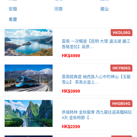
安徽
河南
潮汕
重慶
雲南 一次暢遊【昆明 大理 瀘沽湖 麗江
香格里拉】高原…
HK$4999
雲南經典遊 納西族人心中的神山【玉龍
雪山】 茶馬古道上…
HK$3999
恭城柿林 金秋龍脊 西九龍往返高鐵純玩
4天 金秋時節【…
HK$2299