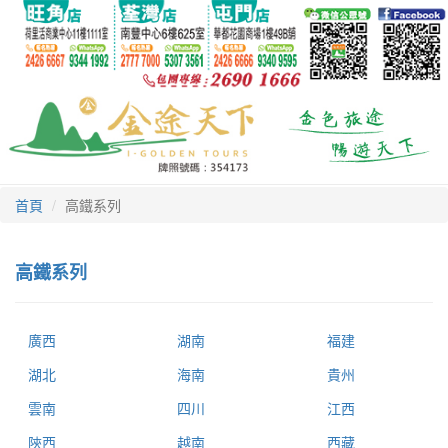
首頁
高鐵系列
高鐵系列
廣西
湖南
福建
湖北
海南
貴州
雲南
四川
江西
陝西
越南
西藏