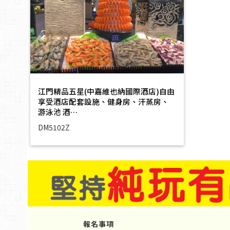
江門精品五星(中嘉維也納國際酒店)自由
享受酒店配套設施、健身房、汗蒸房、
游泳池 酒…
DM5102Z
報名事項