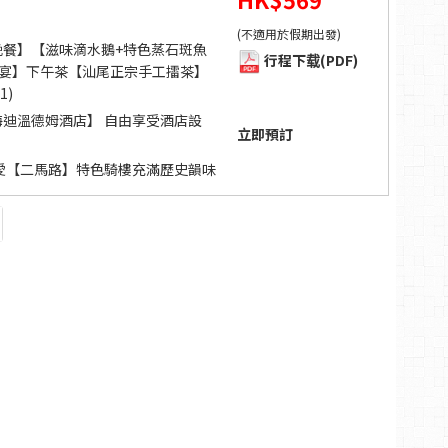
(不適用於假期出發)
助晚餐】【滋味滴水鵝+特色蒸石斑魚
行程下载(PDF)
魚宴】下午茶【汕尾正宗手工擂茶】
1)
【海迪溫德姆酒店】 自由享受酒店設
立即預訂
摯愛【二馬路】特色騎樓充滿歷史韻味