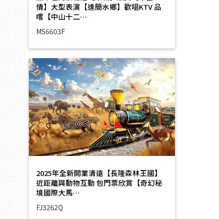
情】大型表演【逢簡水鄉】歡唱KTV 品
嚐【中山十二…
MS6603F
2025年全新開業清遠【長隆森林王國】
近距離與動物互動 包門票欣賞【奇幻秘
境國際大馬…
FJ3262Q