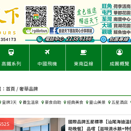
高鐵系列
中國飛機
東南亞線
成團概覽
置：
首頁
/ 奢華品牌
皇牌3天
養生溫泉
豪食自助
經典美食
靈山美景
五星酒店
國際品牌五星標準【汕尾海迪溫
552S
助晚餐】 品嚐【滋味滴水鵝+