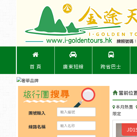
首 頁
廣東短線
跨省巴士
當前位
本月熱賣
團號輸入
限定
線路名稱
JD1