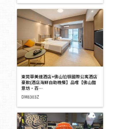
東莞華美達酒店+佛山铂頓國際公寓酒店
豪歎(酒店海鮮自助晚餐】品嚐【佛山醋
意坊·百…
DM8303Z