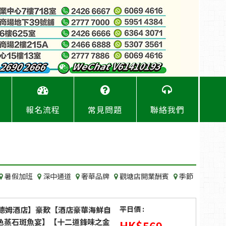
報名流程
常見問題
聯絡我們
暑假加班
深中通道
奢華品牌
觀塘店開業酬賓
季節
平日價 :
德姆酒店】豪歎【酒店豪華海鮮自
特色蒸石斑魚宴】【十二道鋒味之金
HK$
569