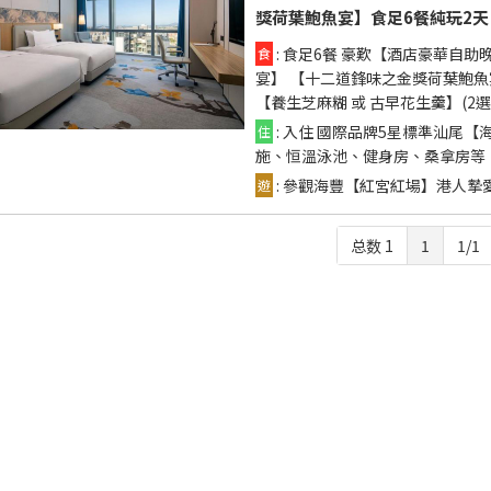
獎荷葉鮑魚宴】食足6餐純玩2天
: 食足6餐 豪歎【酒店豪華自
食
宴】 【十二道鋒味之金獎荷葉鮑
【養生芝麻糊 或 古早花生羹】(2選
: 入住 國際品牌5星標準汕尾
住
施、恒溫泳池、健身房、桑拿房等
: 參觀海豐【紅宮紅場】港人
遊
总数 1
1
1/1