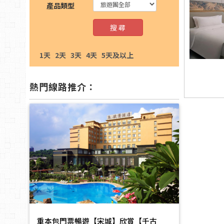
產品類型
搜 尋
1天
2天
3天
4天
5天及以上
熱門線路推介：
重本包門票暢遊【宋城】欣賞【千古