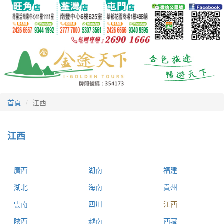
首頁
江西
江西
廣西
湖南
福建
湖北
海南
貴州
雲南
四川
江西
陝西
越南
西藏