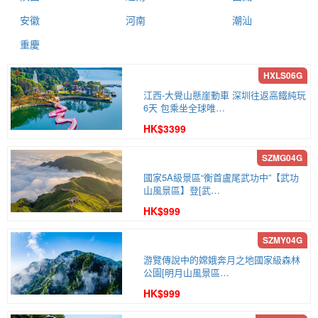
安徽
河南
潮汕
重慶
江西-大覺山懸崖動車 深圳往返高鐵純玩
6天 包乘坐全球唯…
HK$3399
國家5A級景區“衡首盧尾武功中”【武功
山風景區】登[武…
HK$999
游覽傳說中的嫦娥奔月之地國家級森林
公園[明月山風景區…
HK$999