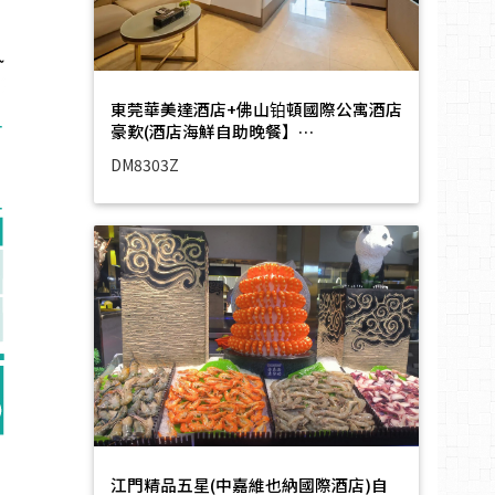
東莞華美達酒店+佛山铂頓國際公寓酒店
豪歎(酒店海鮮自助晚餐】…
DM8303Z
江門精品五星(中嘉維也納國際酒店)自