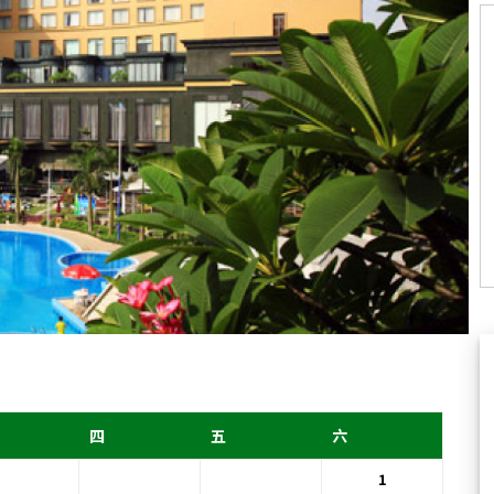
四
五
六
1