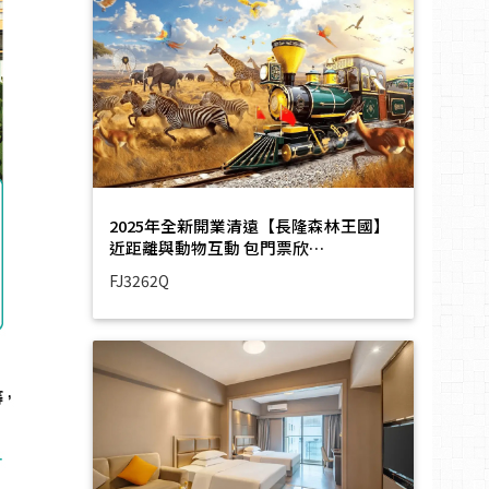
2025年全新開業清遠【長隆森林王國】
近距離與動物互動 包門票欣…
FJ3262Q