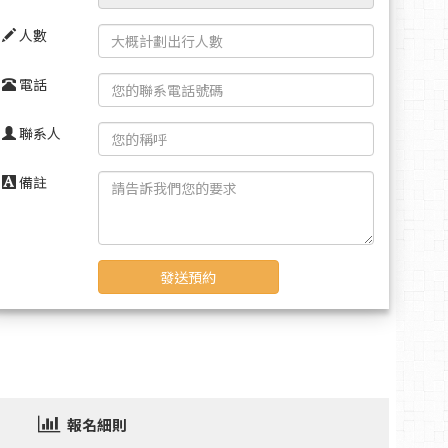
人數
電話
聯系人
備註
發送預約
報名細則