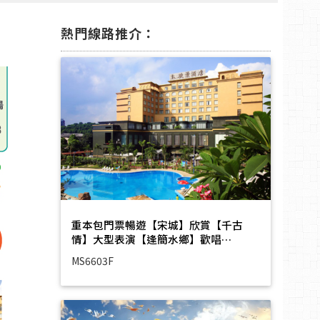
熱門線路推介：
重本包門票暢遊【宋城】欣賞【千古
情】大型表演【逢簡水鄉】歡唱…
MS6603F