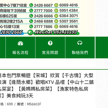
報名流程
常見問題
聯絡我們
重本包門票暢遊【宋城】欣賞【千古情】大型
表演【逢簡水鄉】歡唱KTV 品嚐【中山十二鎮
名菜宴】【黃媽媽私房菜】【漁家特色私房
宴】美食純玩3天
格：699 / 團號：MS6603F