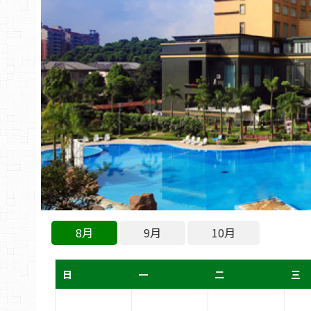
8月
9月
10月
日
一
二
三