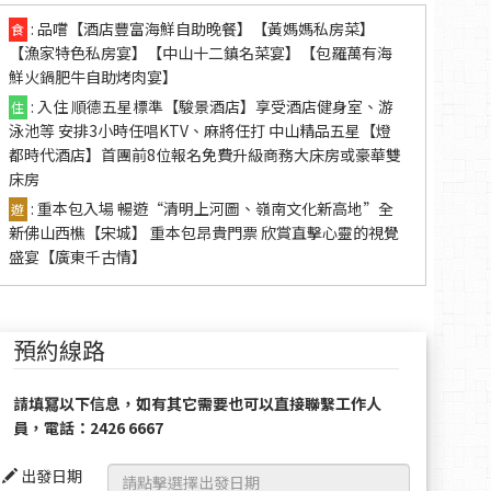
: 品嚐【酒店豐富海鮮自助晚餐】【黃媽媽私房菜】
食
【漁家特色私房宴】【中山十二鎮名菜宴】【包羅萬有海
鮮火鍋肥牛自助烤肉宴】
: 入住 順德五星標準【駿景酒店】享受酒店健身室、游
住
泳池等 安排3小時任唱KTV、麻將任打 中山精品五星【燈
都時代酒店】首團前8位報名免費升級商務大床房或豪華雙
床房
: 重本包入場 暢遊“清明上河圖、嶺南文化新高地”全
遊
新佛山西樵【宋城】 重本包昂貴門票 欣賞直擊心靈的視覺
盛宴【廣東千古情】
預約線路
請填冩以下信息，如有其它需要也可以直接聯繫工作人
員，電話：2426 6667
出發日期