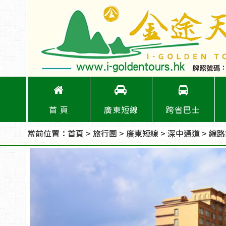
首 頁
廣東短線
跨省巴士
當前位置：
首頁
>
旅行團
>
廣東短線
>
深中通道
> 線