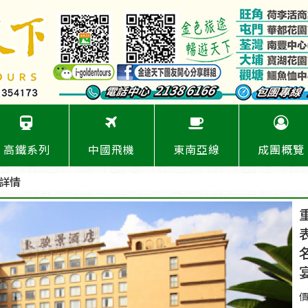
高鐵系列
中國飛機
東南亞線
成團概覽
路詳情
價