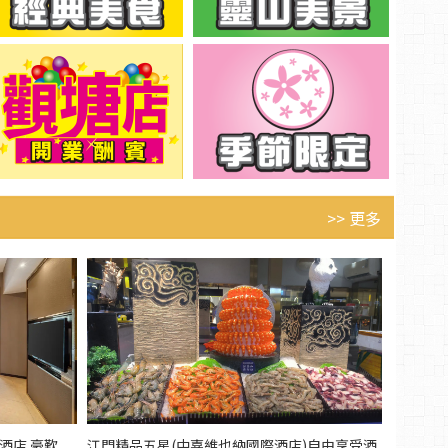
>> 更多
酒店 豪歎
江門精品五星(中嘉維也納國際酒店)自由享受酒