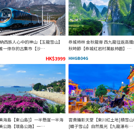
 納西族人心中的神山【玉龍雪山】
恭城柿林 金秋龍脊 西九龍往返高鐵
唯一倖存的古集市【沙…
秋時節【恭城紅岩村萬畝柿園】…
HK$3999
HHGB04G
美海島【東山島]】一半懸崖一半海
雲貴攝影天堂【東川紅土地]積雪山
美公路【環島公路】一…
[轎子雪山】自然風光【九龍瀑布…