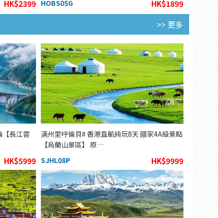
HK$2399
HOBS05G
HK$1899
>> 更多
輪【長江雲
满州里呼倫貝# 香港直航純玩8天 國家4A級景點
【烏蘭山景區】 原…
HK$5999
SJHL08P
HK$9999