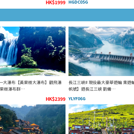
HK$1999
HGDC05G
一大瀑布【黃果樹大瀑布】觀飛瀑
長江三峽# 現役最大豪華遊輪 乘遊
黃果樹瀑布群…
帆號】遊長江三峽 劉備…
HK$2399
YLYF06G