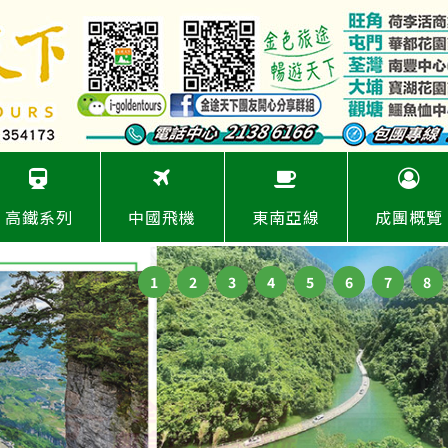
高鐵系列
中國飛機
東南亞線
成團概覽
1
2
3
4
5
6
7
8