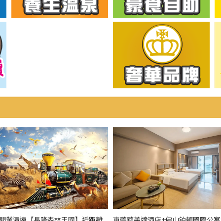
全新開業清遠【長隆森林王國】近距離
東莞華美達酒店+佛山铂頓國際公寓