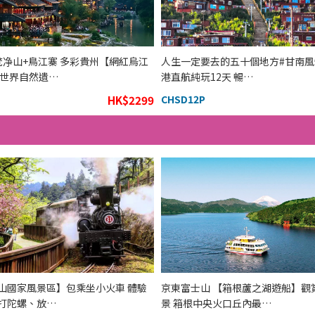
梵净山+鳥江寨 多彩貴州【網紅烏江
人生一定要去的五十個地方#甘南風情
 世界自然遺…
港直航純玩12天 暢…
HK$2299
CHSD12P
山國家風景區】包乘坐小火車 體驗
京東富士山 【箱根蘆之湖遊船】觀
打陀螺、放…
景 箱根中央火口丘內最…