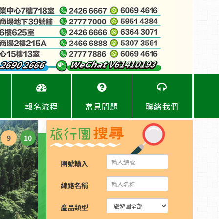
報名流程
常見問題
聯絡我們
9
10
團號輸入
線路名稱
產品類型