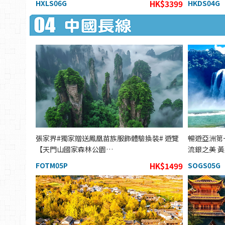
HXLS06G
HK$3399
HKDS04G
張家界#獨家贈送鳳凰苗族服飾體驗換裝# 遊覽
暢遊亞洲第
【天門山國家森林公園…
流銀之美 
FOTM05P
HK$1499
SOGS05G