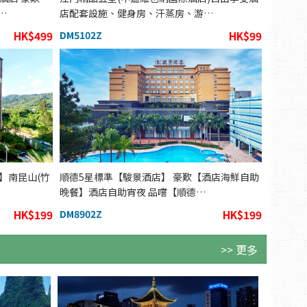
…
店配套設施、健身房、汗蒸房、游…
HK$499
DM5102Z
HK$99
 】南昆山(竹
順德5星標準【駿景酒店】 豪歎【酒店海鮮自助
晚餐】酒店自助宵夜 品嚐【順德…
HK$199
DM8902Z
HK$199
>> 更多