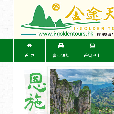
首 頁
廣東短線
跨省巴士