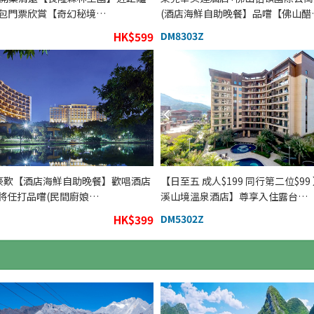
 包門票欣賞【奇幻秘境…
(酒店海鮮自助晚餐】品嚐【佛山醋
HK$599
DM8303Z
 豪歎【酒店海鮮自助晚餐】歡唱酒店
【日至五 成人$199 同行第二位$99
麻將任打品嚐(民間廚娘…
溪山境溫泉酒店】尊享入住露台…
HK$399
DM5302Z