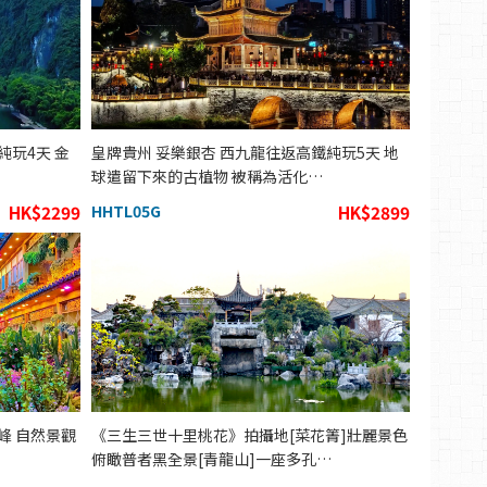
純玩4天 金
皇牌貴州 妥樂銀杏 西九龍往返高鐵純玩5天 地
球遣留下來的古植物 被稱為活化…
HK$2299
HHTL05G
HK$2899
峰 自然景觀
《三生三世十里桃花》拍攝地[菜花箐]壯麗景色
俯瞰普者黑全景[青龍山]一座多孔…