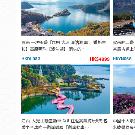
雲南 一次暢遊【昆明 大理 瀘沽湖 麗江 香格里
雲南經典遊
拉】高原明珠【瀘沽湖】 消失的…
茶馬古道上
HKDL08G
HK$4999
HKYN06G
江西-大覺山懸崖動車 深圳往返高鐵純玩6天 包
中國十大最
乘坐全球唯一懸崖體驗【懸崖動車…
水被譽為最