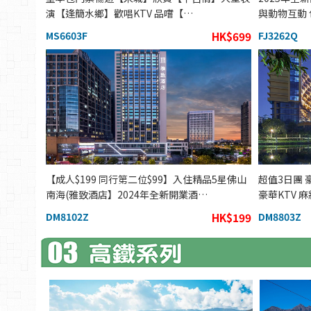
演【逢簡水鄉】歡唱KTV 品嚐【…
與動物互動
MS6603F
HK$699
FJ3262Q
【成人$199 同行第二位$99】入住精品5星佛山
超值3日團
南海(雅致酒店】2024年全新開業酒…
豪華KTV 
DM8102Z
HK$199
DM8803Z