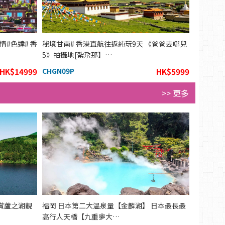
#色達# 香
秘境甘南# 香港直航往返純玩9天 《爸爸去哪兒
5》拍攝地[紮尕那】…
HK$14999
CHGN09P
HK$5999
>> 更多
賞蘆之湖靚
福岡 日本第二大溫泉量【金麟湖】 日本最長最
高行人天橋【九重夢大…