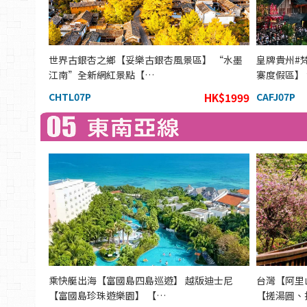
世界古銀杏之鄉【妥樂古銀杏風景區】 “水墨
皇牌貴州#
江南”全新網紅景點【…
寨度假區】
CHTL07P
HK$1999
CAFJ07P
乘快艇出海【富國島四島巡遊】 越版迪士尼
台灣【阿里
【富國島珍珠遊樂園】 【…
【搓湯圓、