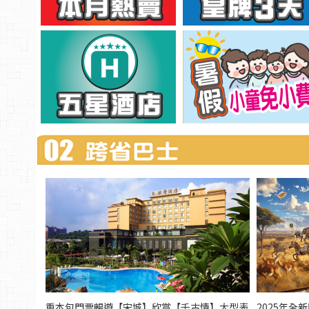
重本包門票暢遊【宋城】欣賞【千古情】大型表
2025年