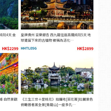
純玩4天 金
皇牌貴州 妥樂銀杏 西九龍往返高鐵純玩5天 地
球遣留下來的古植物 被稱為活化…
HK$2299
HHTL05G
HK$2899
峰 自然景觀
《三生三世十里桃花》拍攝地[菜花箐]壯麗景色
俯瞰普者黑全景[青龍山]一座多孔…