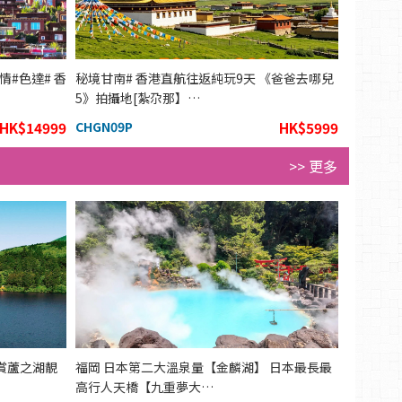
#色達# 香
秘境甘南# 香港直航往返純玩9天 《爸爸去哪兒
5》拍攝地[紮尕那】…
HK$14999
CHGN09P
HK$5999
>> 更多
賞蘆之湖靚
福岡 日本第二大溫泉量【金麟湖】 日本最長最
高行人天橋【九重夢大…