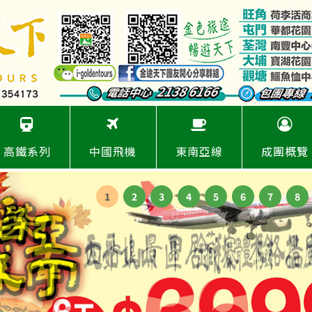
高鐵系列
中國飛機
東南亞線
成團概覽
1
2
3
4
5
6
7
8