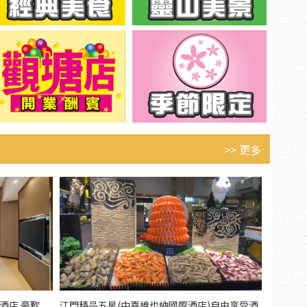
>> 更多
酒店 豪歎
江門精品五星(中嘉維也納國際酒店)自由享受酒