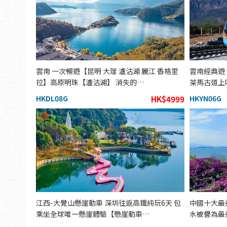
雲南 一次暢遊【昆明 大理 瀘沽湖 麗江 香格里
雲南經典遊
拉】高原明珠【瀘沽湖】 消失的…
茶馬古道上
HKDL08G
HK$4999
HKYN06G
江西-大覺山懸崖動車 深圳往返高鐵純玩6天 包
中國十大最
乘坐全球唯一懸崖體驗【懸崖動車…
水被譽為最