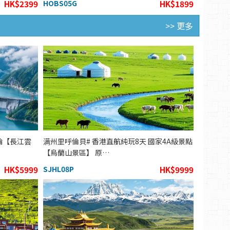
HK$2399
HOBS05G
HK$1899
>> 更多
輪【長江雲
满州里呼倫貝# 香港直航純玩8天 國家4A級景點
【烏蘭山景區】 原…
HK$5999
SJHL08P
HK$9999