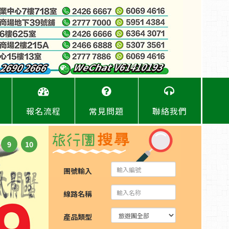
報名流程
常見問題
聯絡我們
9
10
團號輸入
線路名稱
產品類型