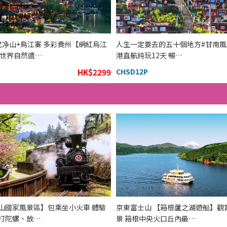
梵净山+鳥江寨 多彩貴州【網紅烏江
人生一定要去的五十個地方#甘南風情
 世界自然遺…
港直航純玩12天 暢…
HK$2299
CHSD12P
山國家風景區】包乘坐小火車 體驗
京東富士山 【箱根蘆之湖遊船】觀
打陀螺、放…
景 箱根中央火口丘內最…