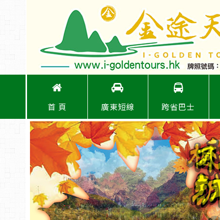
首 頁
廣東短線
跨省巴士