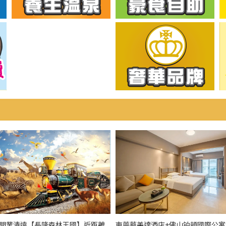
全新開業清遠【長隆森林王國】近距離
東莞華美達酒店+佛山铂頓國際公寓