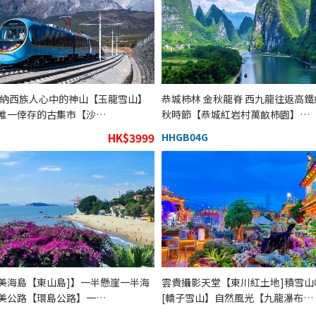
 納西族人心中的神山【玉龍雪山】
恭城柿林 金秋龍脊 西九龍往返高鐵
唯一倖存的古集市【沙…
秋時節【恭城紅岩村萬畝柿園】…
HK$3999
HHGB04G
美海島【東山島]】一半懸崖一半海
雲貴攝影天堂【東川紅土地]積雪山
美公路【環島公路】一…
[轎子雪山】自然風光【九龍瀑布…