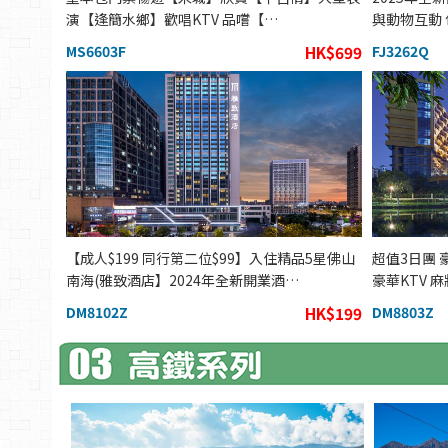
演【逢簡水鄉】歡唱KTV 品嚐【…
與動物互動
MS6603F
HK$699
FJ3262Q
【成人$199 同行第二位$99】入住精品5星佛山
超值3日團
南海(雅致酒店】2024年全新開業酒…
豪華KTV 
DM8102Z
HK$199
DM8803Z