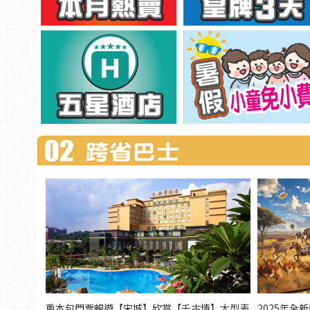
重本包門票暢遊【宋城】欣賞【千古情】大型表
2025年