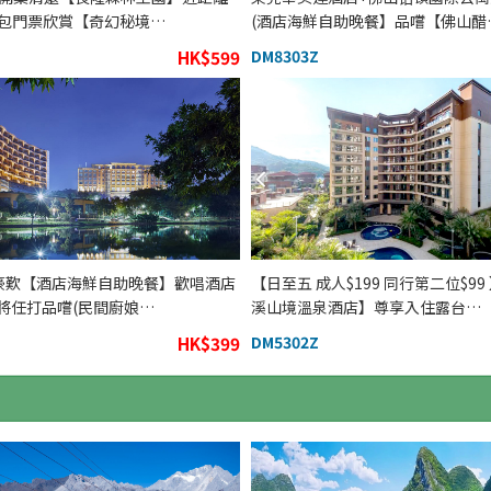
 包門票欣賞【奇幻秘境…
(酒店海鮮自助晚餐】品嚐【佛山醋
HK$599
DM8303Z
 豪歎【酒店海鮮自助晚餐】歡唱酒店
【日至五 成人$199 同行第二位$99
麻將任打品嚐(民間廚娘…
溪山境溫泉酒店】尊享入住露台…
HK$399
DM5302Z