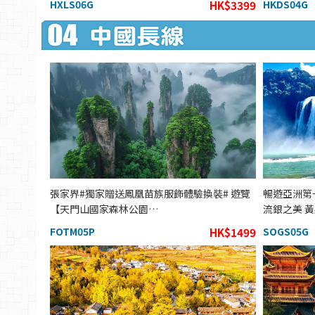
HXLS06G
HK$3399
HKDS04G
張家界#獨家贈送鳳凰苗族服飾體驗換裝# 遊覽
暢遊亞洲第
【天門山國家森林公園…
流銀之美 
FOTM05P
HK$1499
SOGS05G