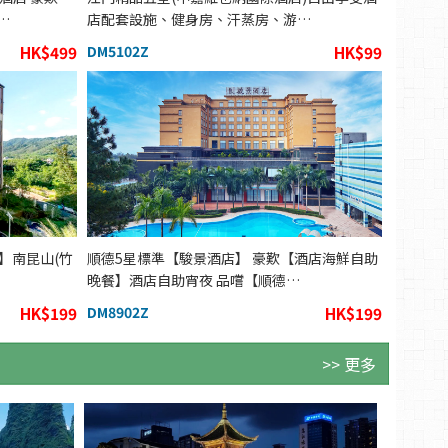
…
店配套設施、健身房、汗蒸房、游…
HK$499
DM5102Z
HK$99
 】南昆山(竹
順德5星標準【駿景酒店】 豪歎【酒店海鮮自助
晚餐】酒店自助宵夜 品嚐【順德…
HK$199
DM8902Z
HK$199
>> 更多