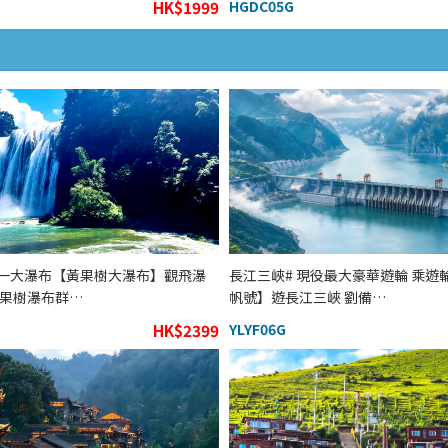
HK$1999
HGDC05G
一大瀑布【黃果樹大瀑布】觀飛瀑
長江三峽# 現役最大豪華遊輪 乘遊
黃果樹瀑布群…
帆號】遊長江三峽 劉備…
HK$2399
YLYF06G