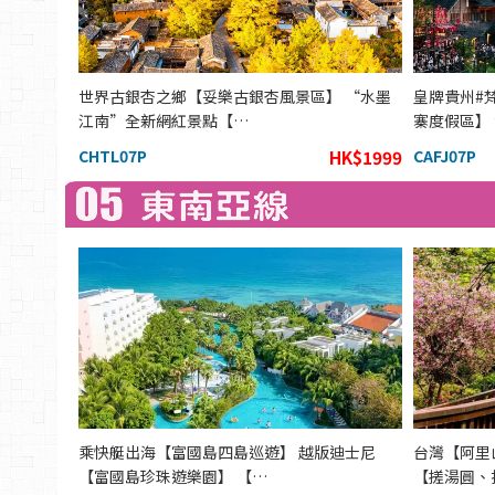
世界古銀杏之鄉【妥樂古銀杏風景區】 “水墨
皇牌貴州#
江南”全新網紅景點【…
寨度假區】
CHTL07P
HK$1999
CAFJ07P
乘快艇出海【富國島四島巡遊】 越版迪士尼
台灣【阿里
【富國島珍珠遊樂園】 【…
【搓湯圓、