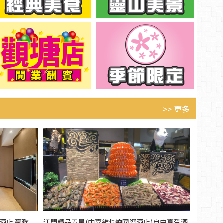
>> 更多
酒店 豪歎
江門精品五星(中嘉維也納國際酒店)自由享受酒