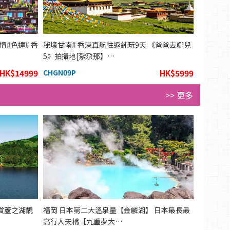
#色達# 香
秘境甘南# 香港直航往返純玩9天 《爸爸去哪兒
5》拍攝地[紮尕那】…
HK$14999
CHGN09P
HK$5999
>> 更多
賞蘆之湖靚
福岡 日本第二大溫泉量【金麟湖】 日本最長最
高行人天橋【九重夢大…