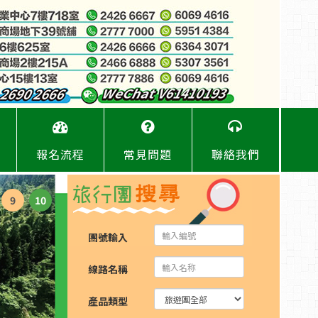
報名流程
常見問題
聯絡我們
9
10
團號輸入
線路名稱
產品類型