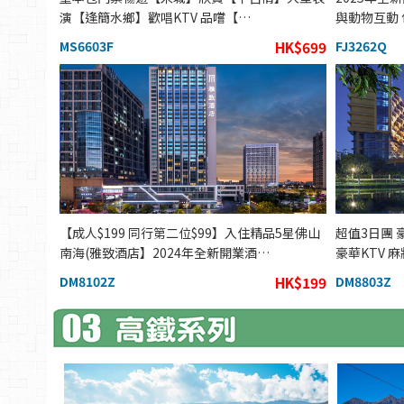
演【逢簡水鄉】歡唱KTV 品嚐【…
與動物互動
MS6603F
HK$699
FJ3262Q
【成人$199 同行第二位$99】入住精品5星佛山
超值3日團
南海(雅致酒店】2024年全新開業酒…
豪華KTV 
DM8102Z
HK$199
DM8803Z