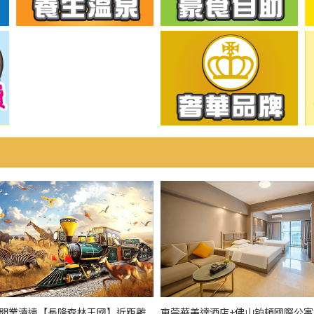
全新開業清遠【長隆森林王國】近距離
東莞華美達酒店+佛山铂頓國際公寓