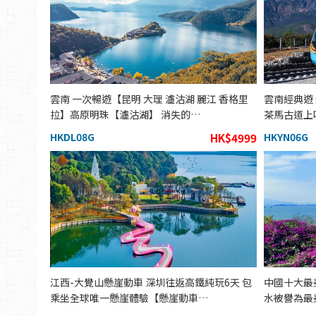
雲南 一次暢遊【昆明 大理 瀘沽湖 麗江 香格里
雲南經典遊
拉】高原明珠【瀘沽湖】 消失的…
茶馬古道上
HKDL08G
HK$4999
HKYN06G
江西-大覺山懸崖動車 深圳往返高鐵純玩6天 包
中國十大最
乘坐全球唯一懸崖體驗【懸崖動車…
水被譽為最