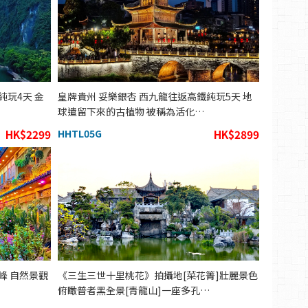
純玩4天 金
皇牌貴州 妥樂銀杏 西九龍往返高鐵純玩5天 地
球遣留下來的古植物 被稱為活化…
HK$2299
HHTL05G
HK$2899
峰 自然景觀
《三生三世十里桃花》拍攝地[菜花箐]壯麗景色
俯瞰普者黑全景[青龍山]一座多孔…