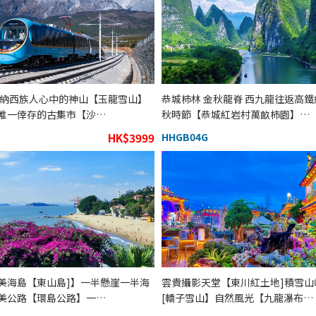
 納西族人心中的神山【玉龍雪山】
恭城柿林 金秋龍脊 西九龍往返高鐵
唯一倖存的古集市【沙…
秋時節【恭城紅岩村萬畝柿園】…
HK$3999
HHGB04G
美海島【東山島]】一半懸崖一半海
雲貴攝影天堂【東川紅土地]積雪山
美公路【環島公路】一…
[轎子雪山】自然風光【九龍瀑布…