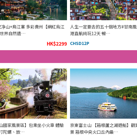
梵净山+鳥江寨 多彩貴州【網紅烏江
人生一定要去的五十個地方#甘南風情
 世界自然遺…
港直航純玩12天 暢…
HK$2299
CHSD12P
山國家風景區】包乘坐小火車 體驗
京東富士山 【箱根蘆之湖遊船】觀
打陀螺、放…
景 箱根中央火口丘內最…