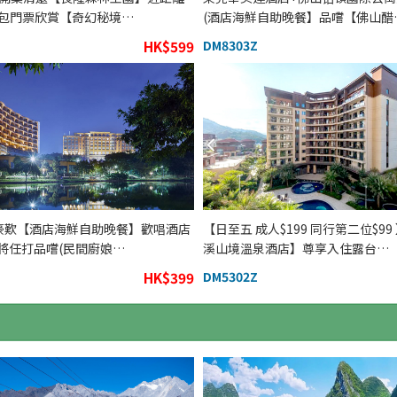
 包門票欣賞【奇幻秘境…
(酒店海鮮自助晚餐】品嚐【佛山醋
HK$599
DM8303Z
 豪歎【酒店海鮮自助晚餐】歡唱酒店
【日至五 成人$199 同行第二位$99
麻將任打品嚐(民間廚娘…
溪山境溫泉酒店】尊享入住露台…
HK$399
DM5302Z