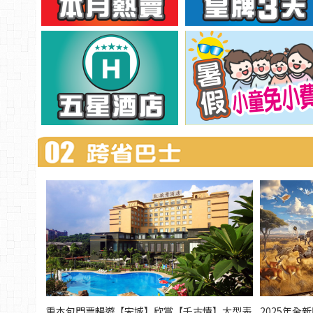
重本包門票暢遊【宋城】欣賞【千古情】大型表
2025年