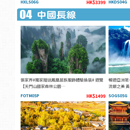
HXLS06G
HK$3399
HKDS04G
張家界#獨家贈送鳳凰苗族服飾體驗換裝# 遊覽
暢遊亞洲第
【天門山國家森林公園…
流銀之美 
FOTM05P
HK$1499
SOGS05G