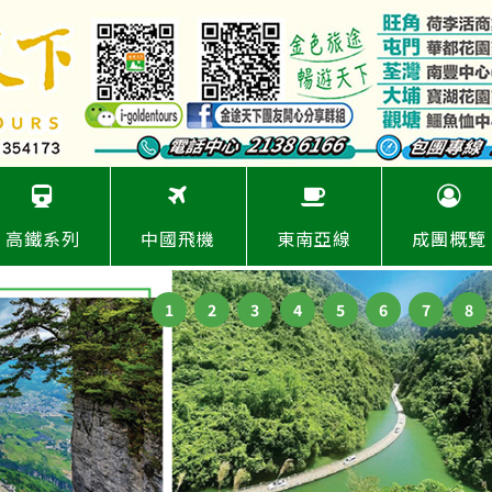
高鐵系列
中國飛機
東南亞線
成團概覽
1
2
3
4
5
6
7
8