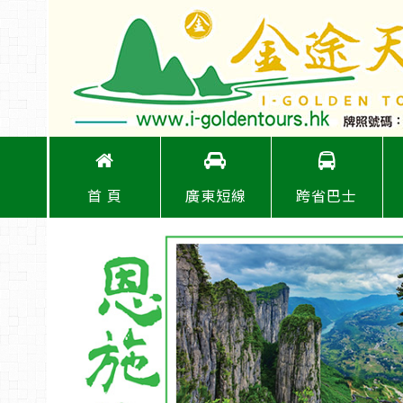
首 頁
廣東短線
跨省巴士