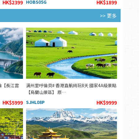
HK$2399
HOBS05G
HK$1899
>> 更多
輪【長江雲
满州里呼倫貝# 香港直航純玩8天 國家4A級景點
【烏蘭山景區】 原…
HK$5999
SJHL08P
HK$9999