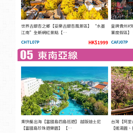
世界古銀杏之鄉【妥樂古銀杏風景區】 “水墨
皇牌貴州#
江南”全新網紅景點【…
寨度假區】
CHTL07P
HK$1999
CAFJ07P
乘快艇出海【富國島四島巡遊】 越版迪士尼
台灣【阿里
【富國島珍珠遊樂園】 【…
【搓湯圓、