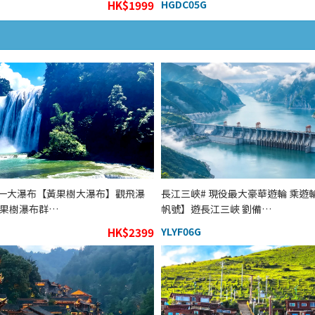
HK$1999
HGDC05G
一大瀑布【黃果樹大瀑布】觀飛瀑
長江三峽# 現役最大豪華遊輪 乘遊
黃果樹瀑布群…
帆號】遊長江三峽 劉備…
HK$2399
YLYF06G