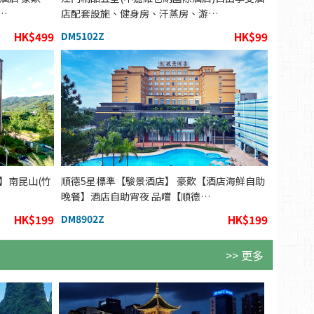
…
店配套設施、健身房、汗蒸房、游…
HK$499
DM5102Z
HK$99
 】南昆山(竹
順德5星標準【駿景酒店】 豪歎【酒店海鮮自助
晚餐】酒店自助宵夜 品嚐【順德…
HK$199
DM8902Z
HK$199
>> 更多