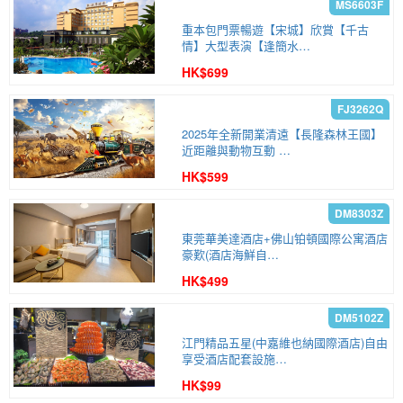
重本包門票暢遊【宋城】欣賞【千古
情】大型表演【逢簡水…
HK$699
2025年全新開業清遠【長隆森林王國】
近距離與動物互動 …
HK$599
東莞華美達酒店+佛山铂頓國際公寓酒店
豪歎(酒店海鮮自…
HK$499
江門精品五星(中嘉維也納國際酒店)自由
享受酒店配套設施…
HK$99