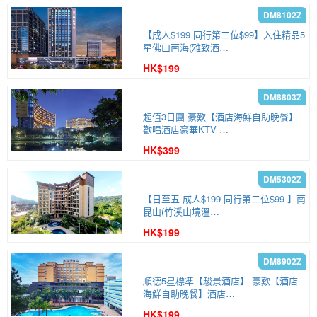
【成人$199 同行第二位$99】入住精品5
星佛山南海(雅致酒…
HK$199
超值3日團 豪歎【酒店海鮮自助晚餐】
歡唱酒店豪華KTV …
HK$399
【日至五 成人$199 同行第二位$99 】南
昆山(竹溪山境溫…
HK$199
順德5星標準【駿景酒店】 豪歎【酒店
海鮮自助晚餐】酒店…
HK$199