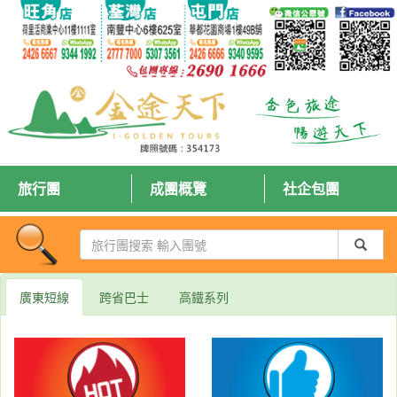
旅行團
成團概覽
社企包團
廣東短線
跨省巴士
高鐵系列